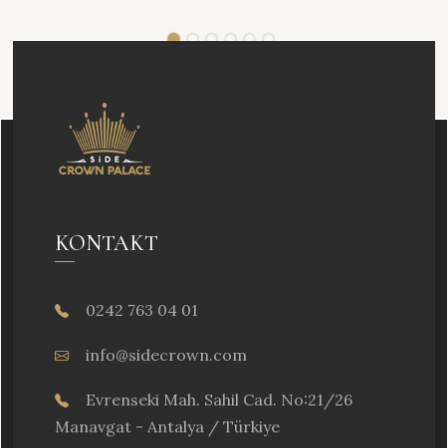
KONTAKT
0242 763 04 01
info@sidecrown.com
Evrenseki Mah. Sahil Cad. No:21/26
Manavgat - Antalya / Türkiye