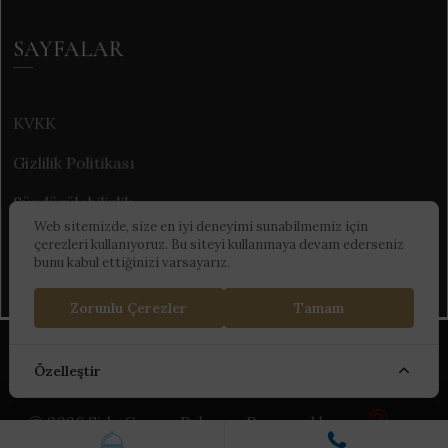
SAYFALAR
KVKK
Gizlilik Politikası
Sürdürülebilirlik
Web sitemizde, size en iyi deneyimi sunabilmemiz için
çerezleri kullanıyoruz. Bu siteyi kullanmaya devam ederseniz
bunu kabul ettiğinizi varsayarız.
Zorunlu Çerezler
Tamam
Kültür ve Turizm Bakanlığı Turizm İşletme Belgesi :
Özelleştir
13999
© 2026 Side Crown Palace - Powered by