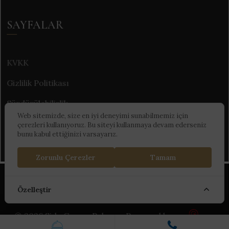
SAYFALAR
KVKK
Gizlilik Politikası
Sürdürülebilirlik
Web sitemizde, size en iyi deneyimi sunabilmemiz için
çerezleri kullanıyoruz. Bu siteyi kullanmaya devam ederseniz
bunu kabul ettiğinizi varsayarız.
Zorunlu Çerezler
Tamam
Kültür ve Turizm Bakanlığı Turizm İşletme Belgesi :
Özelleştir
13999
© 2026 Side Crown Palace - Powered by